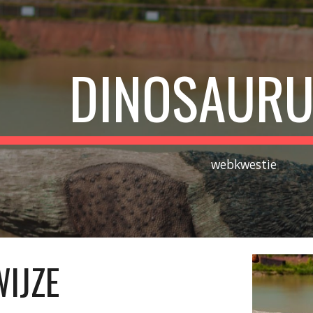
ip to main content
Skip to navigat
DINOSAURU
webkwestie
IJZE