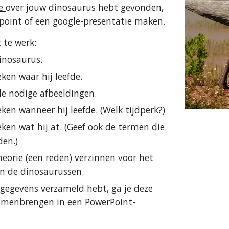
e 
over jouw dinosaurus hebt gevonden, 
point of een google-presentatie maken. 
t te werk:
dinosaurus.
eken waar hij leefde.
de nodige afbeeldingen.
eken wanneer hij leefde. (Welk tijdperk?)
eken wat hij at. (Geef ook de termen die 
den.)
heorie (een reden) verzinnen voor het 
an de dinosaurussen.
e gegevens verzameld hebt, ga je deze 
amenbrengen in een PowerPoint-