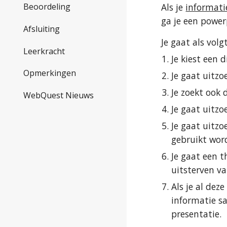
Als je 
informati
Beoordeling
ga je een power
Afsluiting
Je gaat als volg
Leerkracht
Je kiest een 
Opmerkingen
Je gaat uitzo
Je zoekt ook 
WebQuest Nieuws
Je gaat uitzo
Je gaat uitzo
gebruikt wor
Je gaat een t
uitsterven v
Als je al dez
informatie s
presentatie.