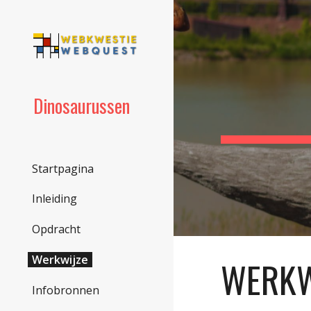
Sk
Dinosaurussen
Startpagina
Inleiding
Opdracht
Werkwijze
WERKW
Infobronnen